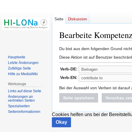
Seite
Diskussion
Bearbeite Kompetenz
Zur
Zur
Du bist aus dem folgenden Grund nicht 
Navigation
Suche
Diese Aktion ist auf Benutzer beschrän
Hauptseite
springen
springen
Letzte Änderungen
Zufällige Seite
Verb-DE:
Hilfe zu MediaWiki
Verb-EN:
Werkzeuge
Bei der Auswahl von Verben ist darauf
Links auf diese Seite
Änderungen an
Seite speichern
Vorschau ze
verlinkten Seiten
Spezialseiten
Seiten­­informationen
Cookies helfen uns bei der Bereitstel
Okay