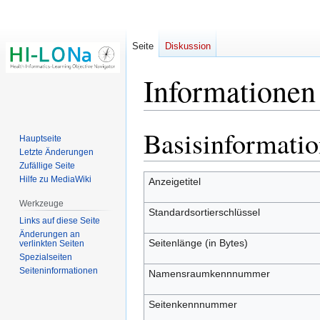
Seite
Diskussion
Informationen
Basisinformati
Zur
Zur
Hauptseite
Navigation
Suche
Letzte Änderungen
springen
springen
Zufällige Seite
Hilfe zu MediaWiki
Anzeigetitel
Werkzeuge
Standardsortierschlüssel
Links auf diese Seite
Änderungen an
Seitenlänge (in Bytes)
verlinkten Seiten
Spezialseiten
Seiten­­informationen
Namensraumkennnummer
Seitenkennnummer