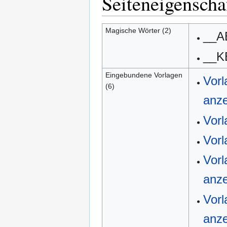
Seiteneigenscha
Magische Wörter (2)
__A
__K
Eingebundene Vorlagen
Vorl
(6)
anz
Vorl
Vorl
Vorl
anz
Vor
anz