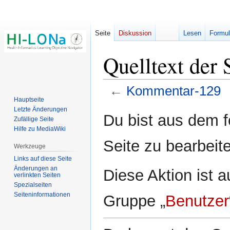
Seite
Diskussion
Lesen
Formul
Quelltext der
←
Kommentar-129
Hauptseite
Letzte Änderungen
Zur
Zur
Du bist aus dem f
Zufällige Seite
Navigation
Suche
Hilfe zu MediaWiki
springen
springen
Seite zu bearbeit
Werkzeuge
Links auf diese Seite
Änderungen an
Diese Aktion ist a
verlinkten Seiten
Spezialseiten
Seiten­­informationen
Gruppe „
Benutzer