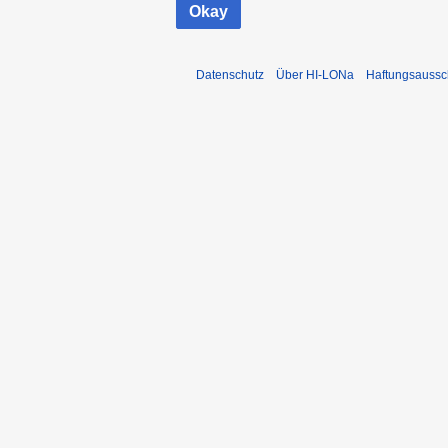
Okay
Datenschutz
Über HI-LONa
Haftungsaussc