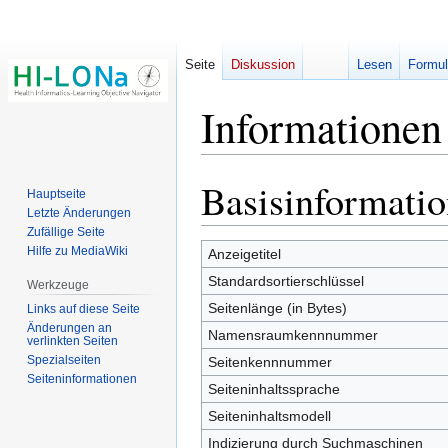
Seite
Diskussion
Lesen
Formul
Informatione
Basisinformati
Zur
Zur
Hauptseite
Navigation
Suche
Letzte Änderungen
springen
springen
Zufällige Seite
Hilfe zu MediaWiki
Anzeigetitel
Standardsortierschlüssel
Werkzeuge
Seitenlänge (in Bytes)
Links auf diese Seite
Änderungen an
Namensraumkennnummer
verlinkten Seiten
Spezialseiten
Seitenkennnummer
Seiten­­informationen
Seiteninhaltssprache
Seiteninhaltsmodell
Indizierung durch Suchmaschinen