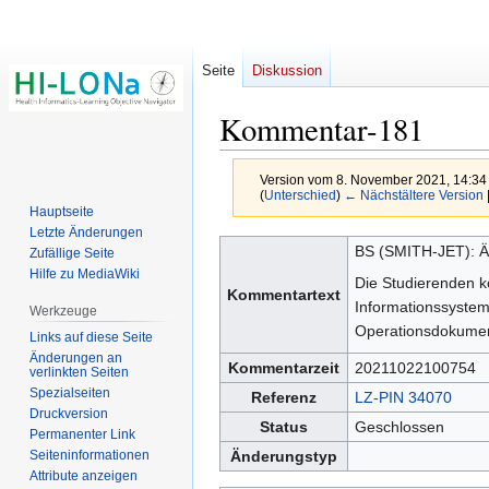
Seite
Diskussion
Kommentar-181
Version vom 8. November 2021, 14:34
(
Unterschied
)
← Nächstältere Version
Hauptseite
Letzte Änderungen
Zur
Zur
BS (SMITH-JET): Ä
Zufällige Seite
Navigation
Suche
Hilfe zu MediaWiki
Die Studierenden k
springen
springen
Kommentartext
Informationssystem
Werkzeuge
Operationsdokumen
Links auf diese Seite
Änderungen an
Kommentarzeit
20211022100754
verlinkten Seiten
Spezialseiten
Referenz
LZ-PIN 34070
Druckversion
Status
Geschlossen
Permanenter Link
Seiten­­informationen
Änderungstyp
Attribute anzeigen