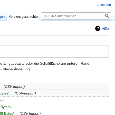
Anmelden
igen
Versionsgeschichte
Hilfe
ie Eingabetaste oder die Schaltfläche am unteren Rand.
= Kleine Änderung
CSV-Import
Bytes
‎
CSV-Import
es
‎
 Bytes
‎
08 Bytes
‎
CSV-Import