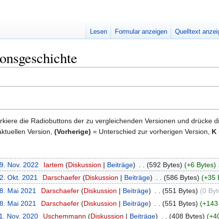
Lesen
Formular anzeigen
Quelltext anze
onsgeschichte
kiere die Radiobuttons der zu vergleichenden Versionen und drücke d
ktuellen Version,
(Vorherige)
= Unterschied zur vorherigen Version,
K
29. Nov. 2022
‎
Iartem
Diskussion
Beiträge
‎
592 Bytes
+6 Bytes
‎
2. Okt. 2021
‎
Darschaefer
Diskussion
Beiträge
‎
586 Bytes
+35 
18. Mai 2021
‎
Darschaefer
Diskussion
Beiträge
‎
551 Bytes
0 Byt
18. Mai 2021
‎
Darschaefer
Diskussion
Beiträge
‎
551 Bytes
+143
1. Nov. 2020
‎
Uschemmann
Diskussion
Beiträge
‎
408 Bytes
+4