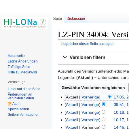
Seite
Diskussion
LZ-PIN 34004: Versi
Logbücher dieser Seite anzeigen
Zur
Zur
Hauptseite
Versionen filtern
Navigation
Suche
Letzte Änderungen
springen
springen
Zufällige Seite
Auswahl des Versionsunterschieds: Mar
Hilfe zu MediaWiki
Legende:
(Aktuell)
= Unterschied zur a
Werkzeuge
Links auf diese Seite
Änderungen an
Aktuell
Vorherige
17:05, 
29.
verlinkten Seiten
Atom
November
Aktuell
Vorherige
09:51, 1
12.
Spezialseiten
2022
Oktober
Aktuell
Vorherige
10:18, 
18.
Seiten­­informationen
2021
K
Mai
Aktuell
Vorherige
10:17, 
e
2021
K
Aktuell
Vorherige
14:46, 1
11.