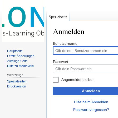
Spezialseite
Anmelden
Zur
Zur
Benutzername
Navigation
Suche
Hauptseite
springen
springen
Letzte Änderungen
Zufällige Seite
Passwort
Hilfe zu MediaWiki
Werkzeuge
Angemeldet bleiben
Spezialseiten
Druckversion
Anmelden
Hilfe beim Anmelden
Passwort vergessen?