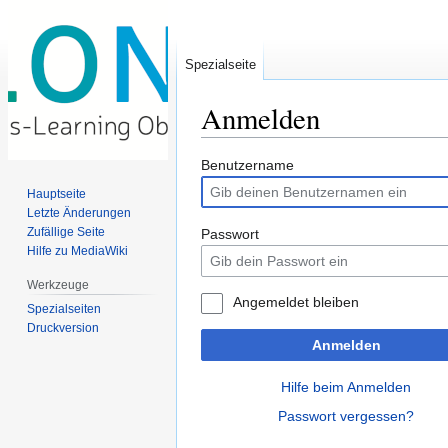
Spezialseite
Anmelden
Zur
Zur
Benutzername
Navigation
Suche
Hauptseite
springen
springen
Letzte Änderungen
Zufällige Seite
Passwort
Hilfe zu MediaWiki
Werkzeuge
Angemeldet bleiben
Spezialseiten
Druckversion
Anmelden
Hilfe beim Anmelden
Passwort vergessen?