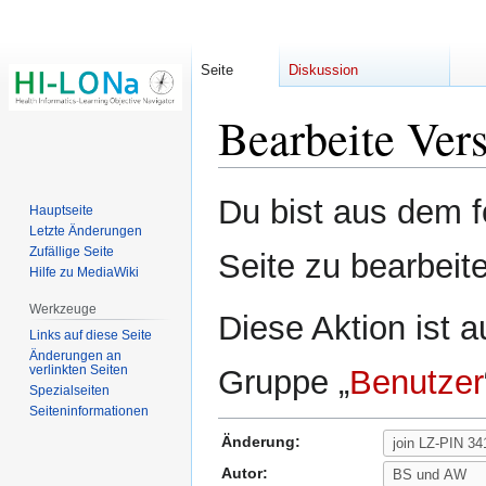
Seite
Diskussion
Bearbeite Ver
Zur
Zur
Du bist aus dem f
Hauptseite
Navigation
Suche
Letzte Änderungen
springen
springen
Zufällige Seite
Seite zu bearbeit
Hilfe zu MediaWiki
Werkzeuge
Diese Aktion ist a
Links auf diese Seite
Änderungen an
verlinkten Seiten
Gruppe „
Benutzer
Spezialseiten
Seiten­­informationen
Änderung:
Autor: