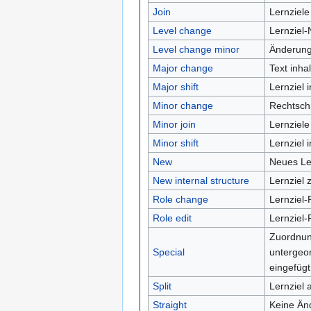
Join
Lernziel
Level change
Lernziel-
Level change minor
Änderung 
Major change
Text inhal
Major shift
Lernziel
Minor change
Rechtschr
Minor join
Lernziele
Minor shift
Lernziel
New
Neues Ler
New internal structure
Lernziel 
Role change
Lernziel-
Role edit
Lernziel-
Zuordnun
Special
untergeor
eingefügt
Split
Lernziel a
Straight
Keine Än