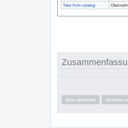
Take from catalog
Übernahm
Zusammenfassu
Seite speichern
Vorschau z