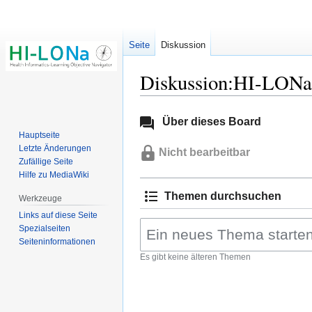
Seite
Diskussion
Diskussion:HI-LONa
Zur
Zur
Über dieses Board
Navigation
Suche
Hauptseite
springen
springen
Letzte Änderungen
Nicht bearbeitbar
Zufällige Seite
Hilfe zu MediaWiki
Themen durchsuchen
Werkzeuge
Links auf diese Seite
Spezialseiten
Seiten­­informationen
Es gibt keine älteren Themen