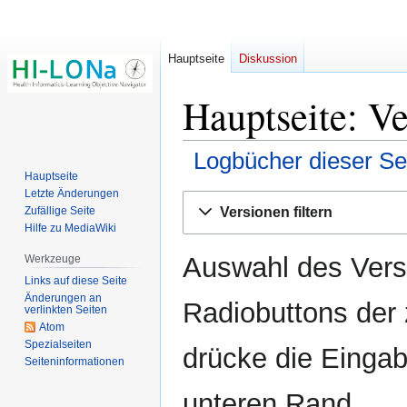
Hauptseite
Diskussion
Hauptseite: Ve
Logbücher dieser Se
Hauptseite
Letzte Änderungen
Zur
Zur
Versionen filtern
Zufällige Seite
Navigation
Suche
Hilfe zu MediaWiki
springen
springen
Auswahl des Versi
Werkzeuge
Links auf diese Seite
Änderungen an
Radiobuttons der
verlinkten Seiten
Atom
Spezialseiten
drücke die Eingab
Seiten­­informationen
unteren Rand.