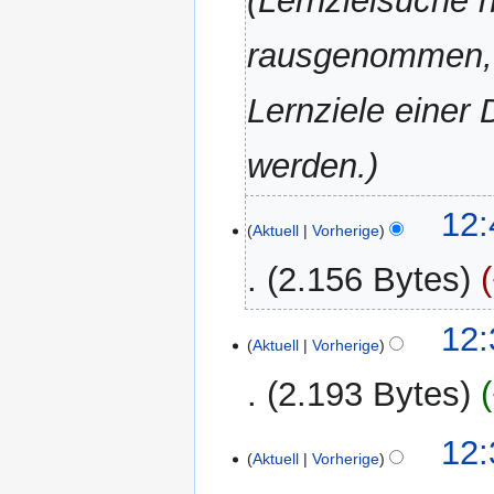
Lernzielsuche
rausgenommen, da
Lernziele einer
werden.
8.
12:
Aktuell
Vorherige
März
2022
2.156 Bytes
12:
Aktuell
Vorherige
2.193 Bytes
K
12:
e
Aktuell
Vorherige
i