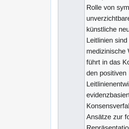
Rolle von sym
unverzichtbar
künstliche ne
Leitlinien si
medizinische 
führt in das K
den positiven 
Leitlinienentw
evidenzbasiert
Konsensverfahr
Ansätze zur fo
Repräsentatio