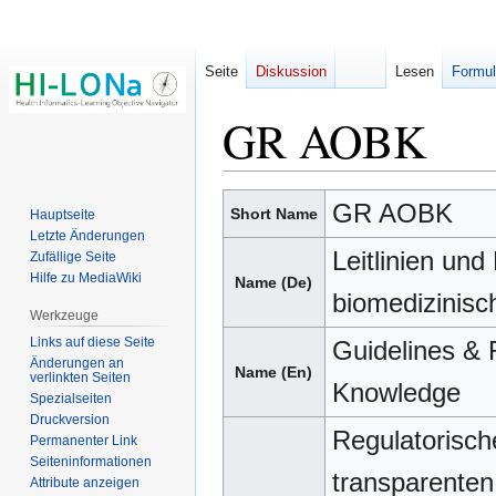
Seite
Diskussion
Lesen
Formul
GR AOBK
Zur
Zur
GR AOBK
Short Name
Hauptseite
Navigation
Suche
Letzte Änderungen
springen
springen
Leitlinien un
Zufällige Seite
Hilfe zu MediaWiki
Name (De)
biomedizinis
Werkzeuge
Links auf diese Seite
Guidelines & 
Änderungen an
Name (En)
verlinkten Seiten
Knowledge
Spezialseiten
Druckversion
Regulatorisch
Permanenter Link
Seiten­­informationen
transparenten
Attribute anzeigen