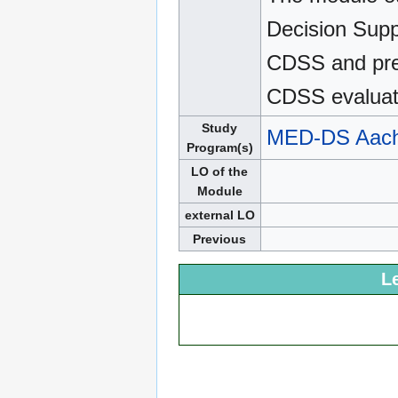
Decision Supp
CDSS and pres
CDSS evaluati
Study
MED-DS Aac
Program(s)
LO of the
Module
external LO
Previous
L