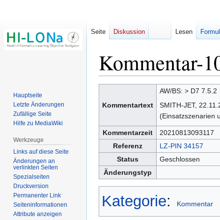
Seite
Diskussion
Lesen
Formul
Kommentar-1
Zur
Zur
AW/BS: > D7 7.5.2
Hauptseite
Navigation
Suche
Letzte Änderungen
Kommentartext
SMITH-JET, 22.11.21
springen
springen
Zufällige Seite
(Einsatzszenarien
Hilfe zu MediaWiki
Kommentarzeit
20210813093117
Werkzeuge
Referenz
LZ-PIN 34157
Links auf diese Seite
Status
Geschlossen
Änderungen an
verlinkten Seiten
Änderungstyp
Spezialseiten
Druckversion
Permanenter Link
Kategorie
:
Kommentar
Seiten­­informationen
Attribute anzeigen