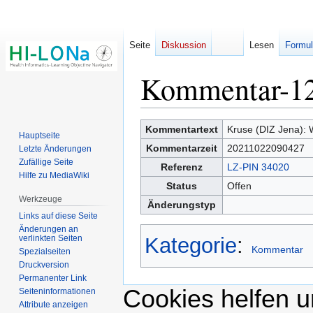
Seite
Diskussion
Lesen
Formul
Kommentar-1
Zur
Zur
Kommentartext
Kruse (DIZ Jena):
Hauptseite
Navigation
Suche
Kommentarzeit
20211022090427
Letzte Änderungen
springen
springen
Zufällige Seite
Referenz
LZ-PIN 34020
Hilfe zu MediaWiki
Status
Offen
Werkzeuge
Änderungstyp
Links auf diese Seite
Änderungen an
verlinkten Seiten
Kategorie
:
Kommentar
Spezialseiten
Druckversion
Permanenter Link
Cookies helfen un
Seiten­­informationen
Attribute anzeigen