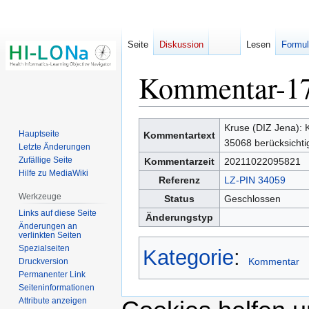
Seite
Diskussion
Lesen
Formul
Kommentar-1
Zur
Zur
Kruse (DIZ Jena): 
Hauptseite
Kommentartext
Navigation
Suche
35068 berücksichti
Letzte Änderungen
springen
springen
Zufällige Seite
Kommentarzeit
20211022095821
Hilfe zu MediaWiki
Referenz
LZ-PIN 34059
Werkzeuge
Status
Geschlossen
Links auf diese Seite
Änderungstyp
Änderungen an
verlinkten Seiten
Spezialseiten
Kategorie
:
Kommentar
Druckversion
Permanenter Link
Seiten­­informationen
Attribute anzeigen