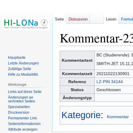
Seite
Diskussion
Lesen
Formul
Kommentar-2
Zur
Zur
BC (Studierende): B
Hauptseite
Navigation
Suche
Kommentartext
Letzte Änderungen
SMITH-JET 15.11.21
springen
springen
Zufällige Seite
Kommentarzeit
20211022130901
Hilfe zu MediaWiki
Referenz
LZ-PIN 34144
Werkzeuge
Status
Geschlossen
Links auf diese Seite
Änderungen an
Änderungstyp
verlinkten Seiten
Spezialseiten
Kategorie
:
Druckversion
Kommentar
Permanenter Link
Seiten­­informationen
Attribute anzeigen