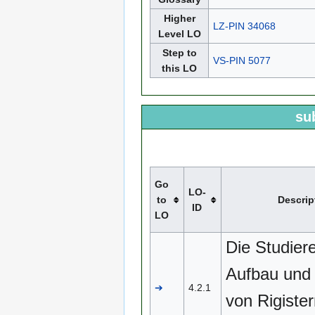
Higher
LZ-PIN 34068
Level LO
Step to
VS-PIN 5077
this LO
su
Go
LO-
to
Descrip
ID
LO
Die Studier
Aufbau und
➔
4.2.1
von Rigister