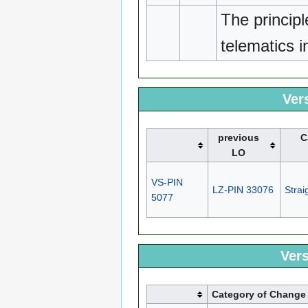
The principl
telematics i
Ver
previous
C
LO
VS-PIN
LZ-PIN 33076
Strai
5077
Vers
Category of Change