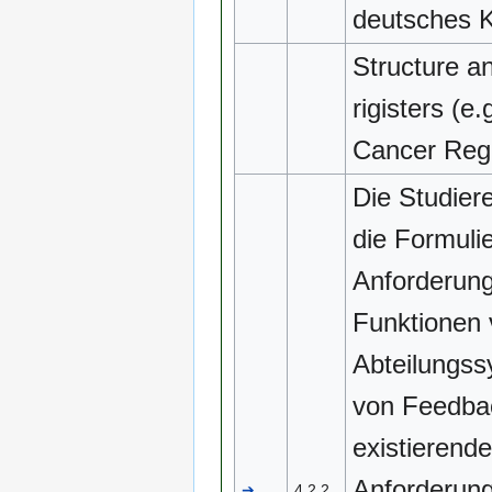
deutsches K
Structure an
rigisters (e
Cancer Regi
Die Studier
die Formuli
Anforderung
Funktionen
Abteilungs
von Feedba
existierend
Anforderung
➔
4.2.2