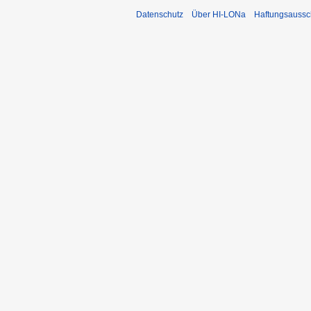
Datenschutz
Über HI-LONa
Haftungsaussc