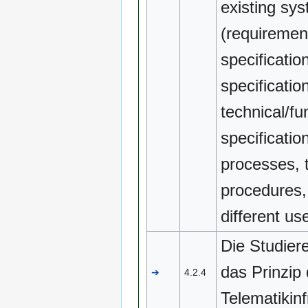
existing sy
(requiremen
specificatio
specificatio
technical/fu
specificati
processes, 
procedures, 
different us
Die Studier
das Prinzip 
➔
4.2.4
Telematikinf