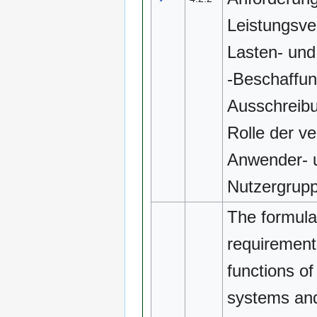
Leistungsve
Lasten- und 
-Beschaffu
Ausschreibu
Rolle der v
Anwender- 
Nutzergrup
The formula
requirement
functions o
systems an