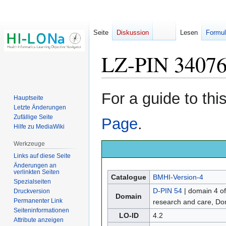
Seite
Diskussion
Lesen
Formul
LZ-PIN 3407
Zur
Zur
For a guide to th
Hauptseite
Navigation
Suche
Letzte Änderungen
springen
springen
Zufällige Seite
Page
.
Hilfe zu MediaWiki
Werkzeuge
Links auf diese Seite
Änderungen an
verlinkten Seiten
Catalogue
BMHI-Version-4
Spezialseiten
D-PIN 54
| domain 4 of
Druckversion
Domain
Permanenter Link
research and care, D
Seiten­­informationen
LO-ID
4.2
Attribute anzeigen