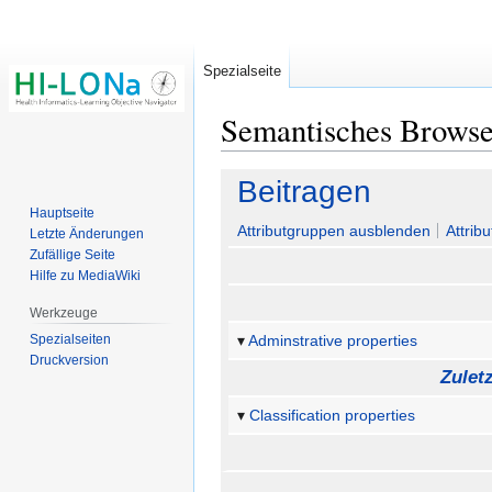
Spezialseite
Semantisches Brows
Zur
Zur
Beitragen
Navigation
Suche
Hauptseite
springen
springen
Attributgruppen ausblenden
Attrib
Letzte Änderungen
Zufällige Seite
Hilfe zu MediaWiki
Werkzeuge
Spezialseiten
Adminstrative properties
Druckversion
Zulet
Classification properties