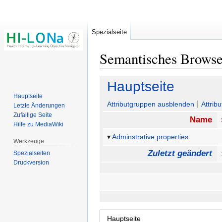
Spezialseite
Semantisches Brows
Zur
Zur
Hauptseite
Navigation
Suche
Hauptseite
springen
springen
Attributgruppen ausblenden
Attrib
Letzte Änderungen
Zufällige Seite
Name
Hilfe zu MediaWiki
Adminstrative properties
Werkzeuge
Zuletzt geändert
Spezialseiten
Druckversion