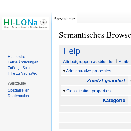
Spezialseite
Semantisches Brows
Zur
Zur
Help
Navigation
Suche
Hauptseite
springen
springen
Attributgruppen ausblenden
Attrib
Letzte Änderungen
Zufällige Seite
Adminstrative properties
Hilfe zu MediaWiki
Zuletzt geändert
Werkzeuge
Spezialseiten
Classification properties
Druckversion
Kategorie