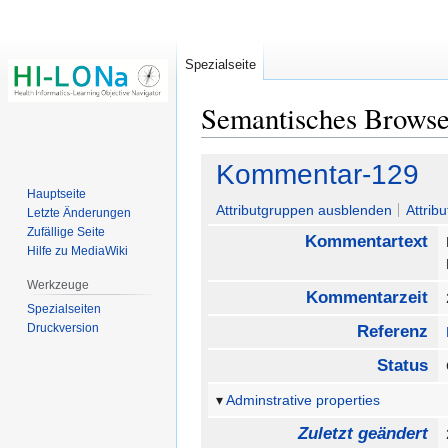
Spezialseite
Semantisches Brows
Zur
Zur
Kommentar-129
Navigation
Suche
Hauptseite
springen
springen
Attributgruppen ausblenden
Attrib
Letzte Änderungen
Zufällige Seite
Kommentartext
Hilfe zu MediaWiki
Werkzeuge
Kommentarzeit
Spezialseiten
Druckversion
Referenz
Status
Adminstrative properties
Zuletzt geändert