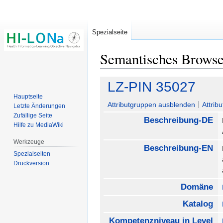
Spezialseite
Semantisches Brows
Zur
Zur
LZ-PIN 35027
Navigation
Suche
Hauptseite
springen
springen
Attributgruppen ausblenden
Attrib
Letzte Änderungen
Zufällige Seite
Beschreibung-DE
Hilfe zu MediaWiki
Werkzeuge
Beschreibung-EN
Spezialseiten
Druckversion
Domäne
Katalog
Kompetenzniveau in Level