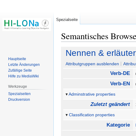
Spezialseite
Semantisches Brows
Zur
Zur
Nennen & erläute
Navigation
Suche
Hauptseite
springen
springen
Attributgruppen ausblenden
Attrib
Letzte Änderungen
Zufällige Seite
Verb-DE
Hilfe zu MediaWiki
Verb-EN
Werkzeuge
Spezialseiten
Adminstrative properties
Druckversion
Zuletzt geändert
Classification properties
Kategorie