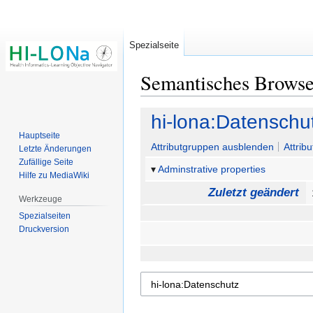
Spezialseite
Semantisches Brows
Zur
Zur
hi-lona:Datenschu
Navigation
Suche
Hauptseite
springen
springen
Attributgruppen ausblenden
Attrib
Letzte Änderungen
Zufällige Seite
Adminstrative properties
Hilfe zu MediaWiki
Zuletzt geändert
Werkzeuge
Spezialseiten
Druckversion