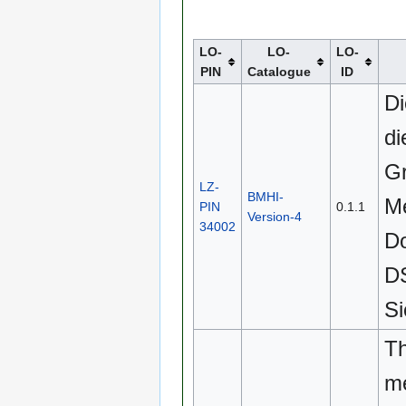
LO-
LO-
LO-
PIN
Catalogue
ID
Di
di
Gr
LZ-
BMHI-
Me
PIN
0.1.1
Version-4
34002
Do
D
Si
Th
me