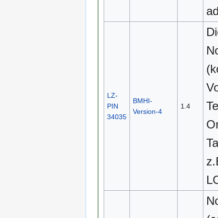
ad
Di
No
(k
Vo
LZ-
BMHI-
Te
PIN
1.4
Version-4
34035
On
T
z
L
No