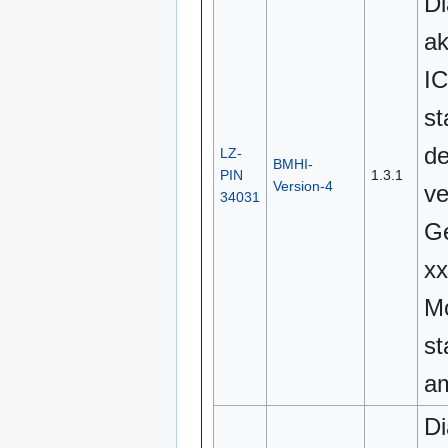
Di
ak
IC
st
de
LZ-
BMHI-
PIN
1.3.1
Version-4
ve
34031
Ge
x
Mo
st
am
Di