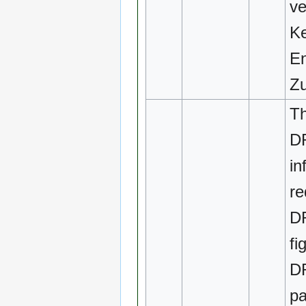
v
Ke
En
Zu
Th
D
in
re
DR
fi
DR
p