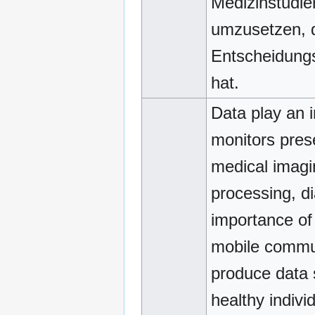
Medizinstudie
umzusetzen, 
Entscheidungs
hat.
Data play an i
monitors prese
medical imag
processing, di
importance of
mobile commun
produce data 
healthy indivi