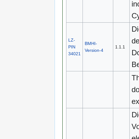
i
Cy
Di
de
LZ-
BMHI-
PIN
1.1.1
Version-4
Do
34021
Be
Th
do
e
Di
Vo
el