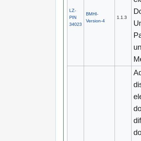
Do
LZ-
BMHI-
PIN
1.1.3
Version-4
Un
34023
Pa
un
M
A
di
el
do
di
do