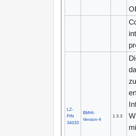
O
Co
in
pr
Di
d
zu
er
In
LZ-
BMHI-
We
PIN
1.3.3
Version-4
34033
m