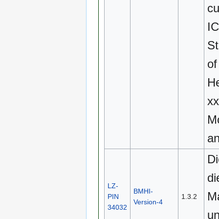
cu
IC
St
of
He
x
Mo
an
Di
di
LZ-
BMHI-
Ma
PIN
1.3.2
Version-4
34032
un