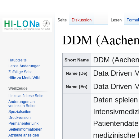
Seite
Diskussion
Lesen
Formul
DDM (Aachen
Zur
Zur
DDM (Aachen
Short Name
Hauptseite
Navigation
Suche
Letzte Änderungen
springen
springen
Data Driven M
Zufällige Seite
Name (De)
Hilfe zu MediaWiki
Data Driven M
Name (En)
Werkzeuge
Links auf diese Seite
Daten spielen 
Änderungen an
verlinkten Seiten
Intensivmediz
Spezialseiten
Druckversion
Patientendaten
Permanenter Link
Seiten­­informationen
medizinische 
Attribute anzeigen