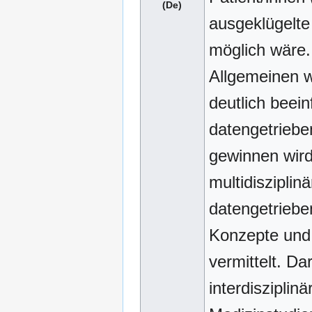
(De)
ausgeklügelte
möglich wäre.
Allgemeinen w
deutlich beein
datengetriebe
gewinnen wird.
multidisziplin
datengetriebe
Konzepte und
vermittelt. Da
interdisziplin