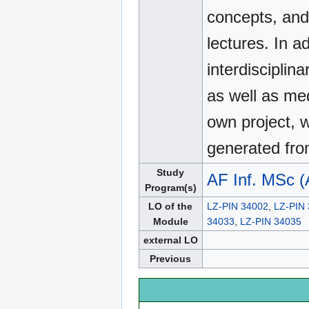
concepts, and
lectures. In ad
interdisciplin
as well as me
own project, w
generated fro
Study
AF Inf. MSc 
Program(s)
LO of the
LZ-PIN 34002
,
LZ-PIN
Module
34033
,
LZ-PIN 34035
external LO
Previous