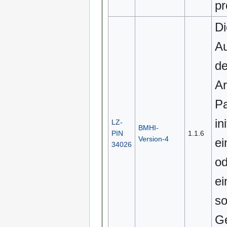
pr
Di
Au
de
Ar
Pa
ini
LZ-
BMHI-
PIN
1.1.6
Version-4
ei
34026
od
ei
so
Ge