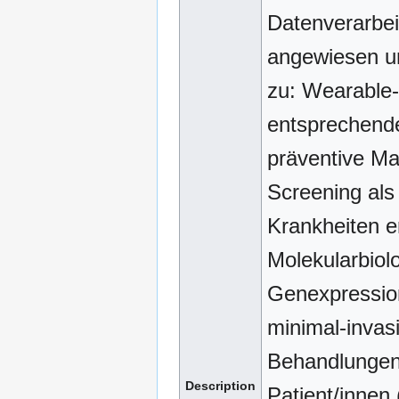
Datenverarbei
angewiesen u
zu: Wearable
entsprechend
präventive M
Screening als
Krankheiten er
Molekularbiol
Genexpression
minimal-invas
Behandlungen 
Description
Patient/innen