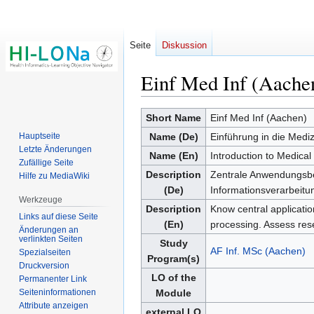
Seite
Diskussion
Einf Med Inf (Aache
Zur
Zur
Short Name
Einf Med Inf (Aachen)
Navigation
Suche
Hauptseite
Name (De)
Einführung in die Mediz
springen
springen
Letzte Änderungen
Name (En)
Introduction to Medical
Zufällige Seite
Description
Zentrale Anwendungsbe
Hilfe zu MediaWiki
(De)
Informationsverarbeitun
Werkzeuge
Description
Know central applicati
Links auf diese Seite
(En)
processing. Assess rese
Änderungen an
verlinkten Seiten
Study
AF Inf. MSc (Aachen)
Spezialseiten
Program(s)
Druckversion
LO of the
Permanenter Link
Seiten­­informationen
Module
Attribute anzeigen
external LO