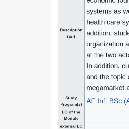
economic foun
systems as wel
health care sy
Description
addition, stud
(En)
organization a
at the two act
In addition, c
and the topic 
megamarket a
Study
AF Inf. BSc (
Program(s)
LO of the
Module
external LO