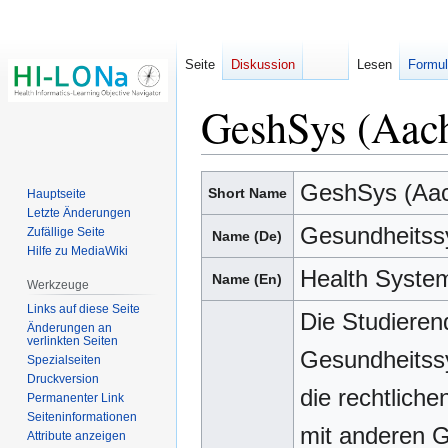
Seite
Diskussion
Lesen
Formul
GeshSys (Aac
Zur
Zur
GeshSys (Aa
Short Name
Hauptseite
Navigation
Suche
Letzte Änderungen
springen
springen
Gesundheitss
Zufällige Seite
Name (De)
Hilfe zu MediaWiki
Health Syste
Name (En)
Werkzeuge
Links auf diese Seite
Die Studiere
Änderungen an
verlinkten Seiten
Gesundheitss
Spezialseiten
Druckversion
die rechtlich
Permanenter Link
Seiten­­informationen
mit anderen G
Attribute anzeigen