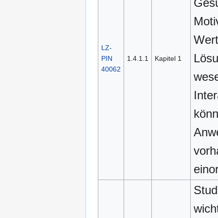
Gesu
Moti
Wert
LZ-
Lösu
PIN
1.4.1.1
Kapitel 1
40062
wese
Inte
könn
Anw
vorh
eino
Stud
wich