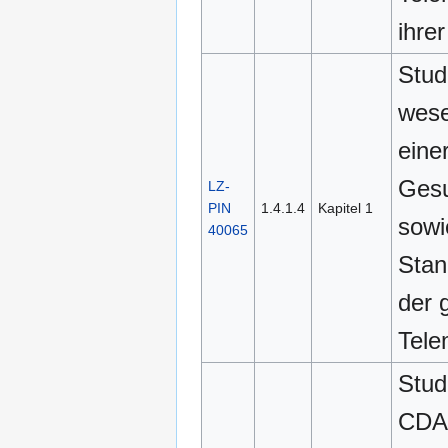
ihre
Stud
wese
eine
Gesu
LZ-
PIN
1.4.1.4
Kapitel 1
sowi
40065
Stan
der 
Telem
Stud
CDA-