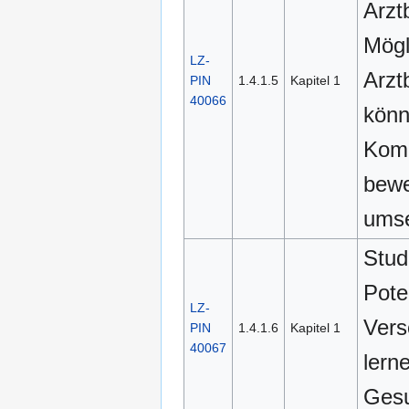
Arzt
Mögl
LZ-
Arzt
PIN
1.4.1.5
Kapitel 1
40066
kön
Komm
bewe
umse
Stud
Poten
LZ-
Vers
PIN
1.4.1.6
Kapitel 1
40067
lern
Gesu