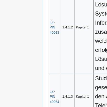
Lösu
Syst
Info
LZ-
PIN
1.4.1.2
Kapitel 1
zusa
40063
welc
erfo
Lösu
und 
Stud
gese
LZ-
den 
PIN
1.4.1.3
Kapitel 1
40064
Tele