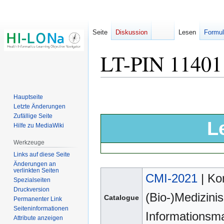
Seite
Diskussion
Lesen
Formul
LT-PIN 11401
Zur
Zur
Hauptseite
Navigation
Suche
Letzte Änderungen
springen
springen
Zufällige Seite
L
Hilfe zu MediaWiki
Werkzeuge
Links auf diese Seite
Änderungen an
verlinkten Seiten
CMI-2021
| Ko
Spezialseiten
Druckversion
(Bio-)Medizini
Catalogue
Permanenter Link
Seiten­­informationen
Informations
Attribute anzeigen