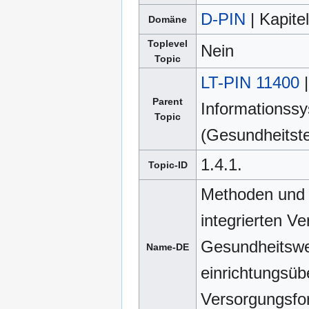
D-PIN
| Kapite
Domäne
Toplevel
Nein
Topic
LT-PIN 11400
|
Parent
Informationss
Topic
(Gesundheitste
1.4.1.
Topic-ID
Methoden und 
integrierten V
Gesundheitswe
Name-DE
einrichtungsüb
Versorgungsfor