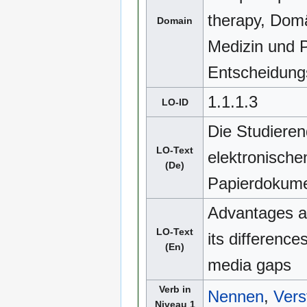
therapy, Dom
Domain
Medizin und P
Entscheidungs
1.1.1.3
LO-ID
Die Studieren
LO-Text
elektronische
(De)
Papierdokume
Advantages an
LO-Text
its differenc
(En)
media gaps
Verb in
Nennen
,
Vers
Niveau 1