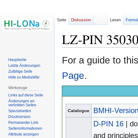
Seite
Diskussion
Lesen
Formul
LZ-PIN 3503
Zur
Zur
For a guide to th
Hauptseite
Navigation
Suche
Letzte Änderungen
springen
springen
Zufällige Seite
Page
.
Hilfe zu MediaWiki
Werkzeuge
Links auf diese Seite
Änderungen an
verlinkten Seiten
BMHI-Version
Catalogue
Spezialseiten
Druckversion
D-PIN 16
| do
Permanenter Link
Seiten­­informationen
and principle
Attribute anzeigen