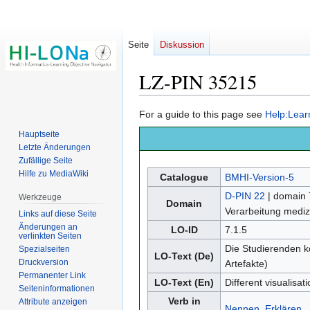
Seite
Diskussion
LZ-PIN 35215
Zur
Zur
For a guide to this page see
Help:Lear
Navigation
Suche
Hauptseite
springen
springen
Letzte Änderungen
Zufällige Seite
Hilfe zu MediaWiki
Catalogue
BMHI-Version-5
D-PIN 22
| domain 
Werkzeuge
Domain
Verarbeitung medizi
Links auf diese Seite
Änderungen an
LO-ID
7.1.5
verlinkten Seiten
Die Studierenden k
Spezialseiten
LO-Text (De)
Druckversion
Artefakte)
Permanenter Link
LO-Text (En)
Different visualisat
Seiten­­informationen
Verb in
Attribute anzeigen
Nennen
,
Erklären