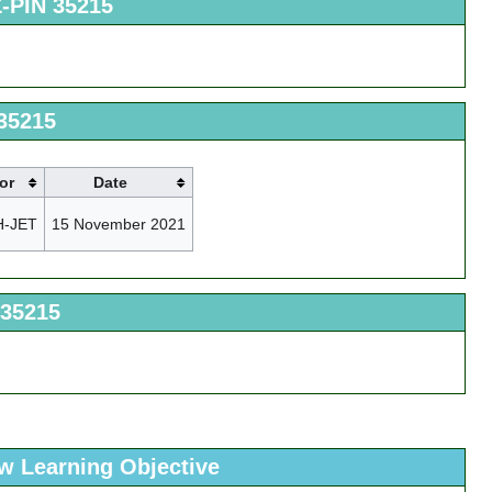
Z-PIN 35215
 35215
or
Date
H-JET
15 November 2021
 35215
ew Learning Objective