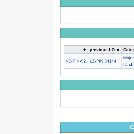
previous LO
Cate
Majo
VS-PIN-92
LZ-PIN 34144
ID-c
C