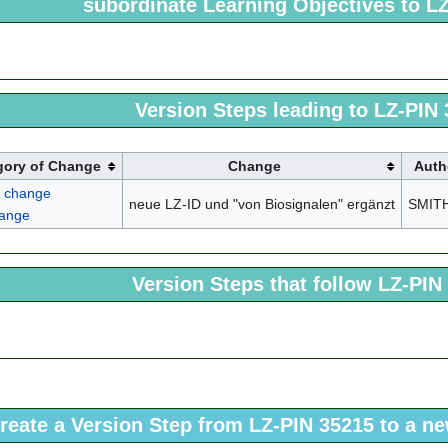
subordinate Learning Objectives to L
Version Steps leading to LZ-PIN
gory of Change
Change
Auth
r change
neue LZ-ID und "von Biosignalen" ergänzt
SMIT
hange
Version Steps that follow LZ-PIN
reate a Version Step from LZ-PIN 35215 to a n