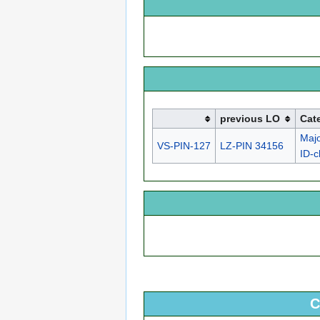
previous LO
Cat
Maj
VS-PIN-127
LZ-PIN 34156
ID-
C