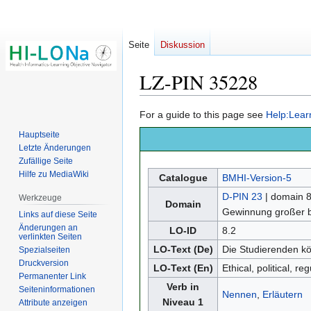
Seite
Diskussion
LZ-PIN 35228
Zur
Zur
For a guide to this page see
Help:Lear
Navigation
Suche
Hauptseite
springen
springen
Letzte Änderungen
Zufällige Seite
Hilfe zu MediaWiki
Catalogue
BMHI-Version-5
D-PIN 23
| domain 8
Werkzeuge
Domain
Gewinnung großer 
Links auf diese Seite
Änderungen an
LO-ID
8.2
verlinkten Seiten
LO-Text (De)
Die Studierenden kö
Spezialseiten
Druckversion
LO-Text (En)
Ethical, political, r
Permanenter Link
Verb in
Seiten­­informationen
Nennen
,
Erläutern
Niveau 1
Attribute anzeigen