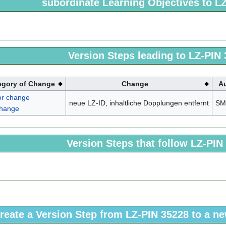
subordinate Learning Objectives to L
Version Steps leading to LZ-PIN
egory of Change
Change
A
or change
neue LZ-ID, inhaltliche Dopplungen entfernt
SM
change
Version Steps that follow LZ-PIN
reate a Version Step from LZ-PIN 35228 to a n