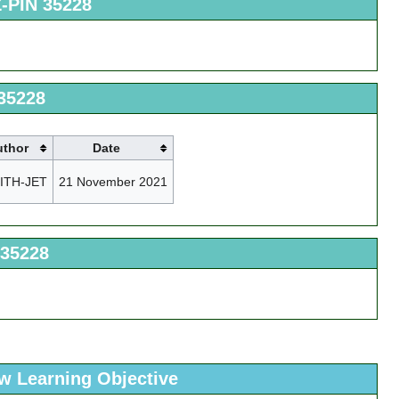
Z-PIN 35228
 35228
uthor
Date
ITH-JET
21 November 2021
 35228
ew Learning Objective