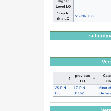
Higher
Level LO
Step to
VS-PIN-133
this LO
subordin
Ver
previous
Cate
LO
Ch
VS-PIN-
LZ-PIN
Minor c
133
34162
ID-cha
Vers