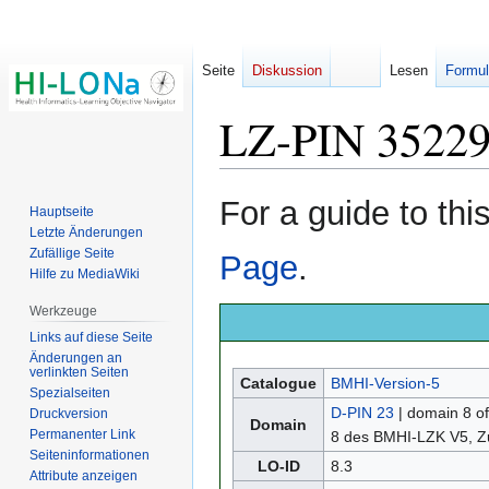
Seite
Diskussion
Lesen
Formul
LZ-PIN 3522
Zur
Zur
For a guide to th
Hauptseite
Navigation
Suche
Letzte Änderungen
springen
springen
Zufällige Seite
Page
.
Hilfe zu MediaWiki
Werkzeuge
Links auf diese Seite
Änderungen an
verlinkten Seiten
Catalogue
BMHI-Version-5
Spezialseiten
D-PIN 23
| domain 8 o
Druckversion
Domain
Permanenter Link
8 des BMHI-LZK V5, Z
Seiten­­informationen
LO-ID
8.3
Attribute anzeigen