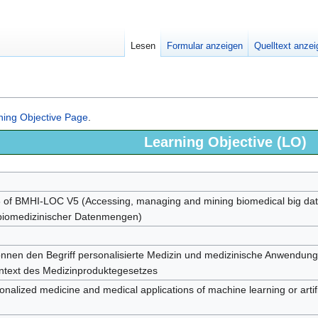
Lesen
Formular anzeigen
Quelltext anze
ning Objective Page
.
Learning Objective (LO)
 of BMHI-LOC V5 (Accessing, managing and mining biomedical big d
biomedizinischer Datenmengen)
nnen den Begriff personalisierte Medizin und medizinische Anwendun
ntext des Medizinproduktegesetzes
nalized medicine and medical applications of machine learning or artific