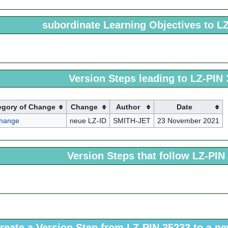
subordinate Learning Objectives to L
Version Steps leading to LZ-PIN
egory of Change
Change
Author
Date
change
neue LZ-ID
SMITH-JET
23 November 2021
Version Steps that follow LZ-PIN
reate a Version Step from LZ-PIN 35233 to a n