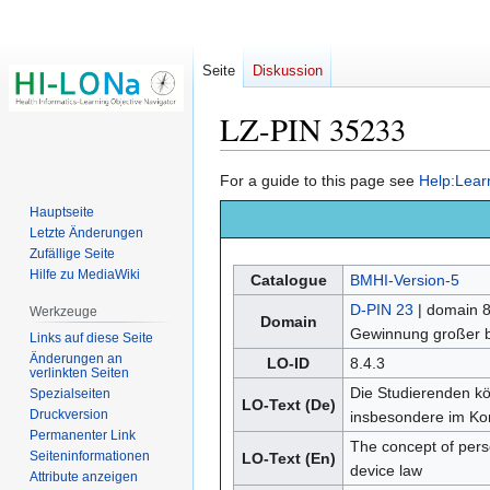
Seite
Diskussion
LZ-PIN 35233
Zur
Zur
For a guide to this page see
Help:Lear
Navigation
Suche
Hauptseite
springen
springen
Letzte Änderungen
Zufällige Seite
Hilfe zu MediaWiki
Catalogue
BMHI-Version-5
D-PIN 23
| domain 8
Werkzeuge
Domain
Gewinnung großer 
Links auf diese Seite
Änderungen an
LO-ID
8.4.3
verlinkten Seiten
Die Studierenden kö
Spezialseiten
LO-Text (De)
Druckversion
insbesondere im Ko
Permanenter Link
The concept of perso
Seiten­­informationen
LO-Text (En)
device law
Attribute anzeigen