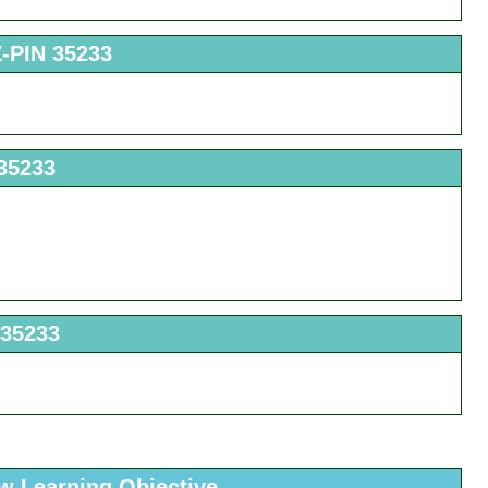
Z-PIN 35233
 35233
 35233
ew Learning Objective