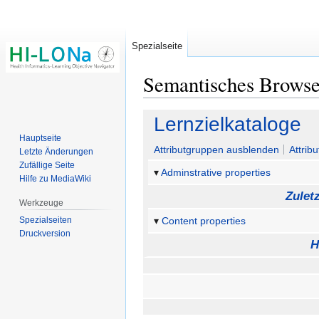
Spezialseite
Semantisches Brows
Zur
Zur
Lernzielkataloge
Navigation
Suche
Hauptseite
springen
springen
Attributgruppen ausblenden
Attrib
Letzte Änderungen
Zufällige Seite
Adminstrative properties
Hilfe zu MediaWiki
Zulet
Werkzeuge
Spezialseiten
Content properties
Druckversion
H