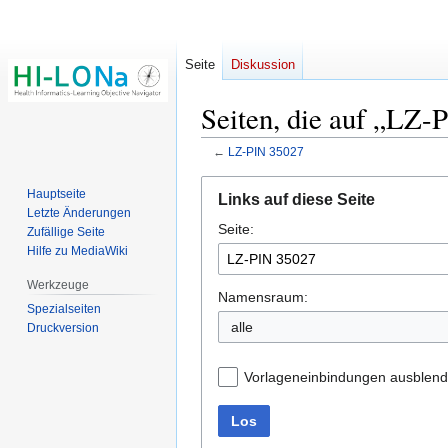
Seite
Diskussion
Seiten, die auf „LZ-
←
LZ-PIN 35027
Zur
Zur
Hauptseite
Links auf diese Seite
Navigation
Suche
Letzte Änderungen
Seite:
springen
springen
Zufällige Seite
Hilfe zu MediaWiki
Werkzeuge
Namensraum:
Spezialseiten
alle
Druckversion
Vorlageneinbindungen ausblen
Los