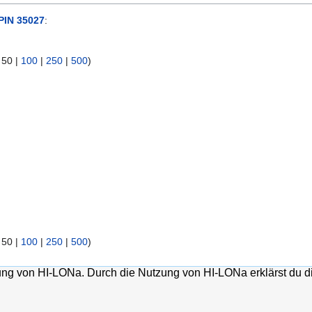
PIN 35027
:
|
50
|
100
|
250
|
500
)
|
50
|
100
|
250
|
500
)
lung von HI-LONa. Durch die Nutzung von HI-LONa erklärst du d