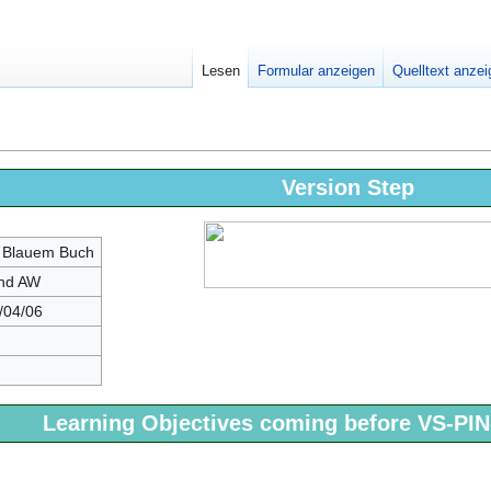
Lesen
Formular anzeigen
Quelltext anze
Version Step
 Blauem Buch
nd AW
/04/06
Learning Objectives coming before VS-PIN-