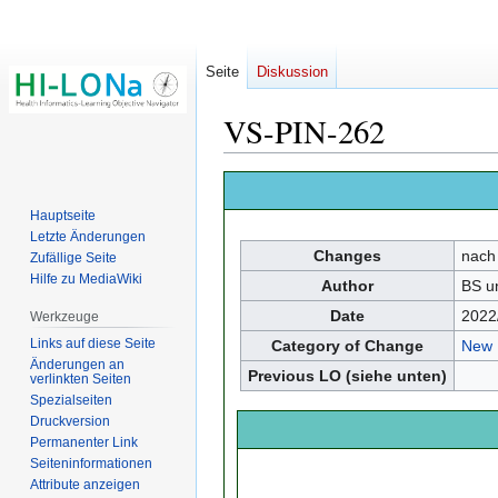
Seite
Diskussion
VS-PIN-262
Zur
Zur
Navigation
Suche
Hauptseite
springen
springen
Letzte Änderungen
Changes
nach
Zufällige Seite
Hilfe zu MediaWiki
Author
BS u
Date
2022
Werkzeuge
Links auf diese Seite
Category of Change
New
Änderungen an
Previous LO (siehe unten)
verlinkten Seiten
Spezialseiten
Druckversion
Permanenter Link
Seiten­­informationen
Attribute anzeigen