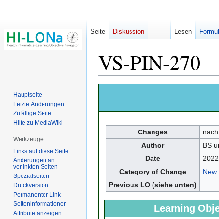
Seite
Diskussion
Lesen
Formul
VS-PIN-270
Zur
Zur
Hauptseite
Navigation
Suche
Letzte Änderungen
springen
springen
Zufällige Seite
Hilfe zu MediaWiki
Changes
nach
Werkzeuge
Author
BS u
Links auf diese Seite
Date
2022
Änderungen an
verlinkten Seiten
Category of Change
New
Spezialseiten
Previous LO (siehe unten)
Druckversion
Permanenter Link
Seiten­­informationen
Learning Obje
Attribute anzeigen