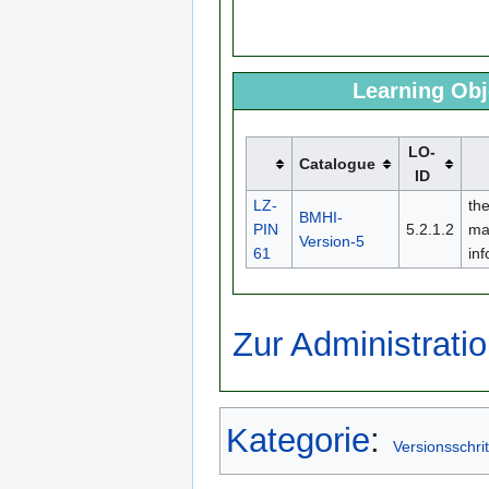
Learning Obj
LO-
Catalogue
ID
LZ-
the
BMHI-
PIN
5.2.1.2
ma
Version-5
61
in
Zur Administratio
Kategorie
:
Versionsschrit