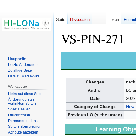
Seite
Diskussion
Lesen
Formul
VS-PIN-271
Zur
Zur
Hauptseite
Navigation
Suche
Letzte Änderungen
springen
springen
Zufällige Seite
Hilfe zu MediaWiki
Changes
nach
Werkzeuge
Author
BS u
Links auf diese Seite
Date
2022
Änderungen an
verlinkten Seiten
Category of Change
New
Spezialseiten
Previous LO (siehe unten)
Druckversion
Permanenter Link
Seiten­­informationen
Learning Obje
Attribute anzeigen