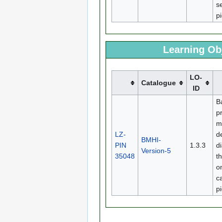
se
p
Learning Obj
LO-
Catalogue
ID
B
p
m
LZ-
d
BMHI-
PIN
1.3.3
d
Version-5
35048
t
o
ca
p