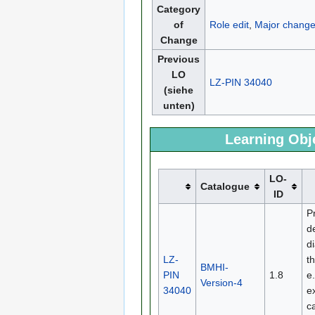
Category
of
Role edit
,
Major chang
Change
Previous
LO
LZ-PIN 34040
(siehe
unten)
Learning Obj
LO-
Catalogue
ID
P
d
d
LZ-
t
BMHI-
PIN
1.8
e
Version-4
34040
e
c