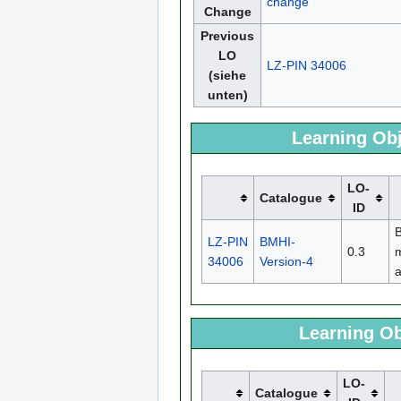
change
Change
Previous
LO
LZ-PIN 34006
(siehe
unten)
Learning Obj
LO-
Catalogue
ID
B
LZ-PIN
BMHI-
0.3
m
34006
Version-4
Learning Ob
LO-
Catalogue