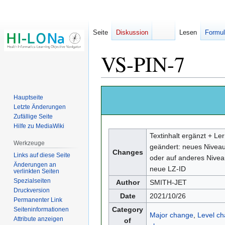
Seite
Diskussion
Lesen
Formul
VS-PIN-7
Zur
Zur
Hauptseite
Navigation
Suche
Letzte Änderungen
springen
springen
Zufällige Seite
Hilfe zu MediaWiki
Textinhalt ergänzt + Le
Werkzeuge
geändert: neues Niveau
Changes
Links auf diese Seite
oder auf anderes Nivea
Änderungen an
neue LZ-ID
verlinkten Seiten
Spezialseiten
Author
SMITH-JET
Druckversion
Date
2021/10/26
Permanenter Link
Category
Seiten­­informationen
Major change
,
Level c
Attribute anzeigen
of