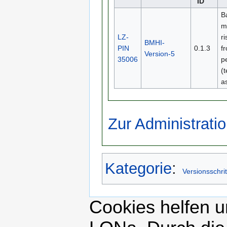
ID
B
m
LZ-
r
BMHI-
PIN
0.1.3
f
Version-5
35006
p
(
a
Zur Administratio
Kategorie
:
Versionsschrit
Cookies helfen un