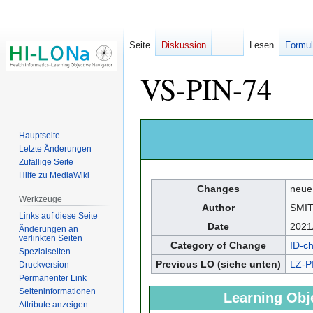
Seite
Diskussion
Lesen
Formul
VS-PIN-74
Zur
Zur
Hauptseite
Navigation
Suche
Letzte Änderungen
springen
springen
Zufällige Seite
Hilfe zu MediaWiki
Changes
neue
Werkzeuge
Author
SMIT
Links auf diese Seite
Date
2021
Änderungen an
verlinkten Seiten
Category of Change
ID-c
Spezialseiten
Previous LO (siehe unten)
LZ-P
Druckversion
Permanenter Link
Seiten­­informationen
Learning Obj
Attribute anzeigen