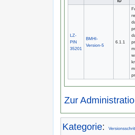
ID
F
r
d
p
LZ-
d
BMHI-
PIN
6.1.1
pr
Version-5
35201
m
w
k
m
pr
Zur Administratio
Kategorie
:
Versionsschrit