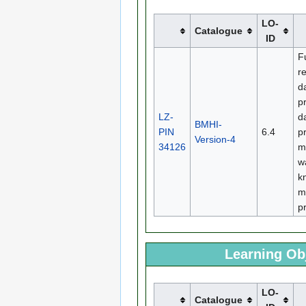
LO-
Catalogue
ID
F
r
d
p
LZ-
d
BMHI-
PIN
6.4
pr
Version-4
34126
m
w
k
m
pr
Learning Obj
LO-
Catalogue