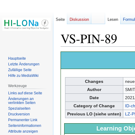
Seite
Diskussion
Lesen
Formul
VS-PIN-89
Zur
Zur
Hauptseite
Navigation
Suche
Letzte Änderungen
springen
springen
Zufällige Seite
Hilfe zu MediaWiki
Changes
neue
Werkzeuge
Author
SMIT
Links auf diese Seite
Date
2021
Änderungen an
verlinkten Seiten
Category of Change
ID-c
Spezialseiten
Previous LO (siehe unten)
LZ-P
Druckversion
Permanenter Link
Seiten­­informationen
Learning Obj
Attribute anzeigen