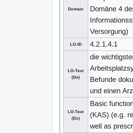
Domäne 4 des
Domain
Informationss
Versorgung)
4.2.1.4.1
LO-ID
die wichtigst
Arbeitsplatzs
LO-Text
(De)
Befunde doku
und einen Arzt
Basic function
LO-Text
(KAS) (e.g. r
(En)
well as presc