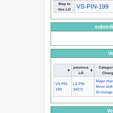
Step to
VS-PIN-199
this LO
subordi
Ve
previous
Categor
LO
Chan
Major cha
VS-PIN-
LZ-PIN
Minor shift
199
34072
ID-change
Ve