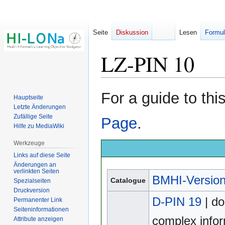
Seite
Diskussion
Lesen
Formul
LZ-PIN 10
Zur
Zur
For a guide to th
Hauptseite
Navigation
Suche
Letzte Änderungen
springen
springen
Zufällige Seite
Page
.
Hilfe zu MediaWiki
Werkzeuge
Links auf diese Seite
Änderungen an
verlinkten Seiten
BMHI-Version
Catalogue
Spezialseiten
Druckversion
D-PIN 19
| do
Permanenter Link
Seiten­­informationen
complex infor
Attribute anzeigen