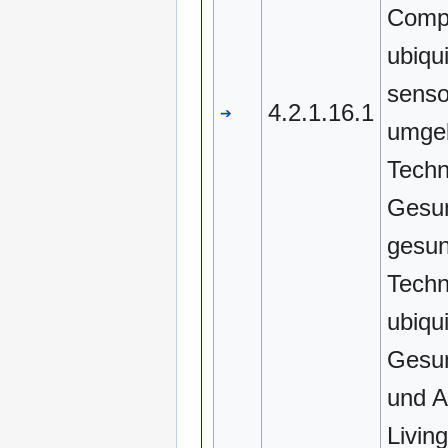
Compu
ubiqui
senso
4.2.1.16.1
➔
umgeb
Techn
Gesun
gesun
Techn
ubiqu
Gesu
und A
Livin