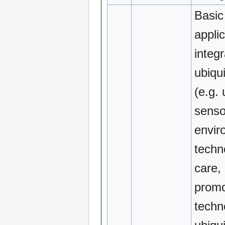
Basic
appli
integr
ubiqu
(e.g. 
senso
envir
techn
care, 
promo
techn