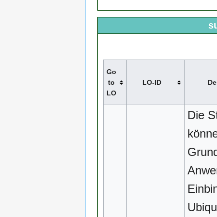
s
Go
to
LO-ID
De
LO
Die S
könn
Grund
Anwe
Einbi
Ubiqu