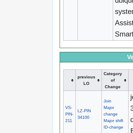
ubiqu
syste
Assist
Smar
Ve
Category
previous
of
LO
Change
Join
VS-
Major
LZ-PIN
PIN-
change
34100
211
Major shift
ID-change