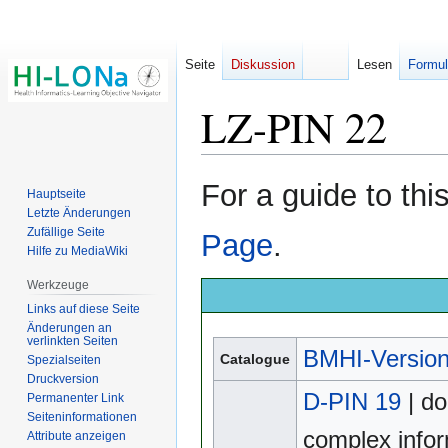
Seite
Diskussion
Lesen
Formul
LZ-PIN 22
Zur
Zur
For a guide to th
Hauptseite
Navigation
Suche
Letzte Änderungen
springen
springen
Zufällige Seite
Page
.
Hilfe zu MediaWiki
Werkzeuge
Links auf diese Seite
Änderungen an
verlinkten Seiten
BMHI-Version
Catalogue
Spezialseiten
Druckversion
D-PIN 19
| do
Permanenter Link
Seiten­­informationen
complex infor
Attribute anzeigen