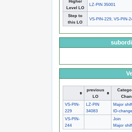
Higher
LZ-PIN 35001
Level LO
Step to
VS-PIN-229
,
VS-PIN-2
this LO
subordi
Ve
previous
Catego
LO
Chan
VS-PIN-
LZ-PIN
Major shif
229
34083
ID-chang
VS-PIN-
Join
244
Major shif