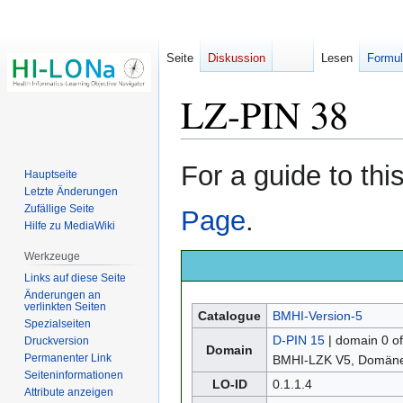
Seite
Diskussion
Lesen
Formul
LZ-PIN 38
Zur
Zur
For a guide to th
Hauptseite
Navigation
Suche
Letzte Änderungen
springen
springen
Zufällige Seite
Page
.
Hilfe zu MediaWiki
Werkzeuge
Links auf diese Seite
Änderungen an
verlinkten Seiten
Catalogue
BMHI-Version-5
Spezialseiten
D-PIN 15
| domain 0 o
Druckversion
Domain
Permanenter Link
BMHI-LZK V5, Domänen
Seiten­­informationen
LO-ID
0.1.1.4
Attribute anzeigen