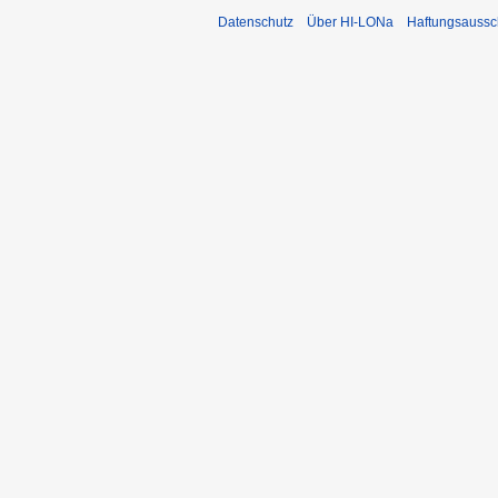
Datenschutz
Über HI-LONa
Haftungsaussc