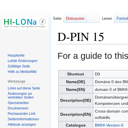
Seite
Diskussion
Lesen
Formul
D-PIN 15
Zur
Zur
For a guide to th
Hauptseite
Navigation
Suche
Letzte Änderungen
springen
springen
Zufällige Seite
Hilfe zu MediaWiki
Shortcut
D0
Werkzeuge
Name(DE)
Domäne 0 des BM
Links auf diese Seite
Name(EN)
domain 0 of BMH
Änderungen an
Domänenübergrei
verlinkten Seiten
Description(DE)
Spezialseiten
Kompetenzen und S
Druckversion
Cross-domain com
Permanenter Link
Description(EN)
softskills
Seiten­­informationen
Attribute anzeigen
Catalogue
BMHI-Version-5