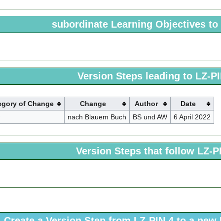
subordinate Learning Objectives to
Version Steps leading to LZ-P
egory of Change
Change
Author
Date
nach Blauem Buch
BS und AW
6 April 2022
Version Steps that follow LZ-P
Create a Version Step from LZ-PIN 4 to a new