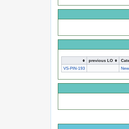
previous LO
Cat
VS-PIN-193
New