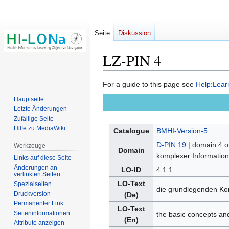
Seite
Diskussion
LZ-PIN 4
Zur
Zur
For a guide to this page see
Help:Lear
Navigation
Suche
Hauptseite
springen
springen
Letzte Änderungen
Zufällige Seite
Hilfe zu MediaWiki
Catalogue
BMHI-Version-5
D-PIN 19
| domain 4 o
Werkzeuge
Domain
komplexer Information
Links auf diese Seite
Änderungen an
LO-ID
4.1.1
verlinkten Seiten
LO-Text
Spezialseiten
die grundlegenden Ko
Druckversion
(De)
Permanenter Link
LO-Text
Seiten­­informationen
the basic concepts and
(En)
Attribute anzeigen