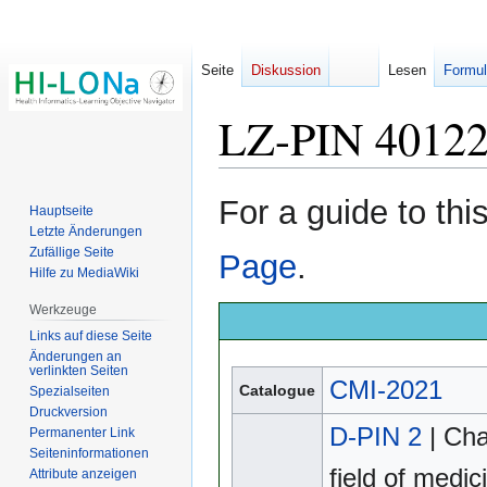
Seite
Diskussion
Lesen
Formul
LZ-PIN 4012
Zur
Zur
For a guide to th
Hauptseite
Navigation
Suche
Letzte Änderungen
springen
springen
Zufällige Seite
Page
.
Hilfe zu MediaWiki
Werkzeuge
Links auf diese Seite
Änderungen an
verlinkten Seiten
CMI-2021
Catalogue
Spezialseiten
Druckversion
D-PIN 2
| Cha
Permanenter Link
Seiten­­informationen
field of medic
Attribute anzeigen