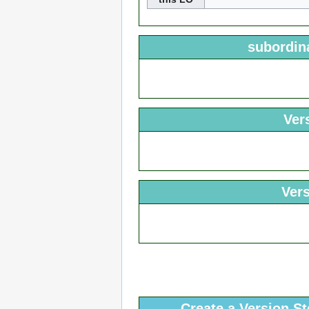
subordin
Ver
Vers
Create a Version S