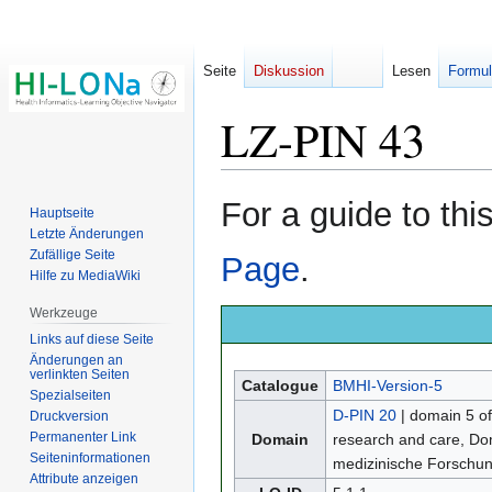
Seite
Diskussion
Lesen
Formul
LZ-PIN 43
Zur
Zur
For a guide to th
Hauptseite
Navigation
Suche
Letzte Änderungen
springen
springen
Zufällige Seite
Page
.
Hilfe zu MediaWiki
Werkzeuge
Links auf diese Seite
Änderungen an
verlinkten Seiten
Catalogue
BMHI-Version-5
Spezialseiten
D-PIN 20
| domain 5 o
Druckversion
Permanenter Link
Domain
research and care, D
Seiten­­informationen
medizinische Forschu
Attribute anzeigen