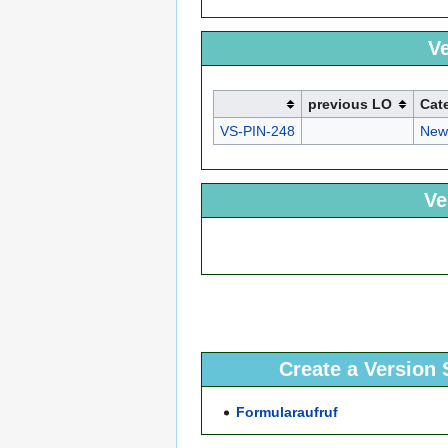
Ve
previous LO
Cat
VS-PIN-248
New
Ve
Create a Version 
Formularaufruf