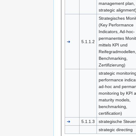
management plan,
strategic alignment
Strategisches Moni
(Key Performance
Indicators, Ad-hoc-
permanentes Monit
➔
5.1.1.2
mittels KPI und
Reifegradmodellen
Benchmarking,
Zertifizierung)
strategic monitorin
performance indica
ad-hoc and perma
monitoring by KPI 
maturity models,
benchmarking,
certification)
➔
5.1.1.3
strategische Steue
strategic directing