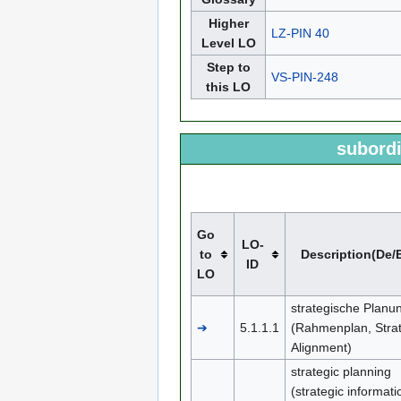
Higher
LZ-PIN 40
Level LO
Step to
VS-PIN-248
this LO
subordi
Go
LO-
to
Description(De/
ID
LO
strategische Planu
➔
5.1.1.1
(Rahmenplan, Strat
Alignment)
strategic planning
(strategic informati