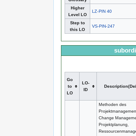
Higher
LZ-PIN 40
Level LO
Step to
VS-PIN-247
this LO
subordi
Go
LO-
to
Description(De
ID
LO
Methoden des
Projektmanagemen
Change Managemen
Projektplanung,
Ressourcenmanag