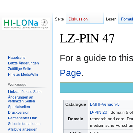
Seite
Diskussion
Lesen
Formul
LZ-PIN 47
Zur
Zur
For a guide to th
Hauptseite
Navigation
Suche
Letzte Änderungen
springen
springen
Zufällige Seite
Page
.
Hilfe zu MediaWiki
Werkzeuge
Links auf diese Seite
Änderungen an
verlinkten Seiten
Catalogue
BMHI-Version-5
Spezialseiten
D-PIN 20
| domain 5 o
Druckversion
Permanenter Link
Domain
research and care, D
Seiten­­informationen
medizinische Forschu
Attribute anzeigen