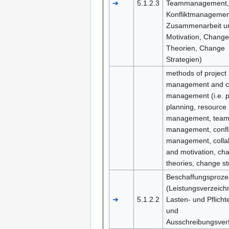
➔
5.1.2.3
Teammanagement,
Konfliktmanagemen
Zusammenarbeit u
Motivation, Change
Theorien, Change
Strategien)
methods of project
management and 
management (i.e. p
planning, resource
management, tea
management, confli
management, colla
and motivation, ch
theories, change st
Beschaffungsproze
(Leistungsverzeich
➔
5.1.2.2
Lasten- und Pflicht
und
Ausschreibungsver