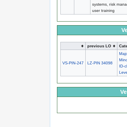
systems, risk man
user training
Ve
previous LO
Cat
Maj
Mino
VS-PIN-247
LZ-PIN 34098
ID-
Lev
Ve